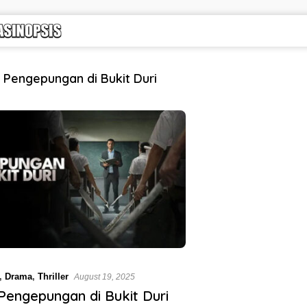
m Pengepungan di Bukit Duri
,
Drama
,
Thriller
August 19, 2025
 Pengepungan di Bukit Duri