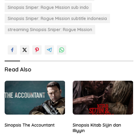
Sinopsis Sniper: Rogue Mission sub indo
Sinopsis Sniper: Rogue Mission subtitle indonesia
streaming Sinopsis Sniper: Rogue Mission
Read Also
Sinopsis The Accountant
Sinopsis Kitab Sijjin dan
Illiyyin