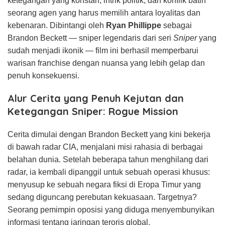
ketegangan yang konstan, intrik politik, dan konflik batin
seorang agen yang harus memilih antara loyalitas dan
kebenaran. Dibintangi oleh
Ryan Phillippe
sebagai
Brandon Beckett — sniper legendaris dari seri
Sniper
yang
sudah menjadi ikonik — film ini berhasil memperbarui
warisan franchise dengan nuansa yang lebih gelap dan
penuh konsekuensi.
Alur Cerita yang Penuh Kejutan dan
Ketegangan Sniper: Rogue Mission
Cerita dimulai dengan Brandon Beckett yang kini bekerja
di bawah radar CIA, menjalani misi rahasia di berbagai
belahan dunia. Setelah beberapa tahun menghilang dari
radar, ia kembali dipanggil untuk sebuah operasi khusus:
menyusup ke sebuah negara fiksi di Eropa Timur yang
sedang diguncang perebutan kekuasaan. Targetnya?
Seorang pemimpin oposisi yang diduga menyembunyikan
informasi tentang jaringan teroris global.