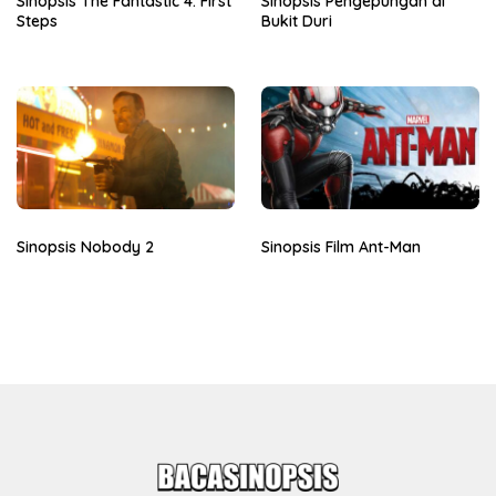
Sinopsis The Fantastic 4: First
Sinopsis Pengepungan di
Steps
Bukit Duri
Sinopsis Nobody 2
Sinopsis Film Ant-Man