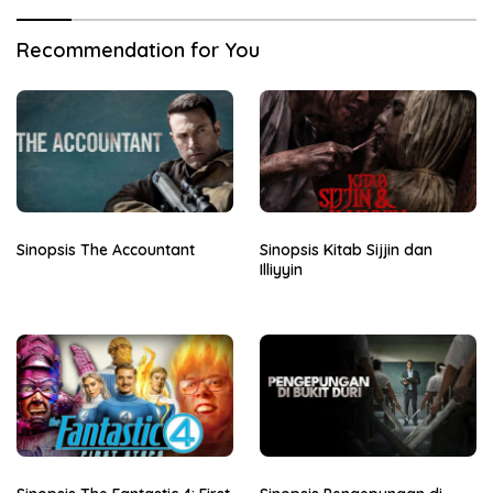
Recommendation for You
Sinopsis The Accountant
Sinopsis Kitab Sijjin dan
Illiyyin