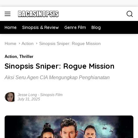
Skip to content
Home
Sinopsis & Review
Genre Film
Blog
Home
Action
Sinopsis Sniper: Rogue Mission
Action
,
Thriller
Sinopsis Sniper: Rogue Mission
Aksi Seru Agen CIA Mengungkap Penghianatan
Jesse Long
-
Sinopsis Film
July 31, 2025