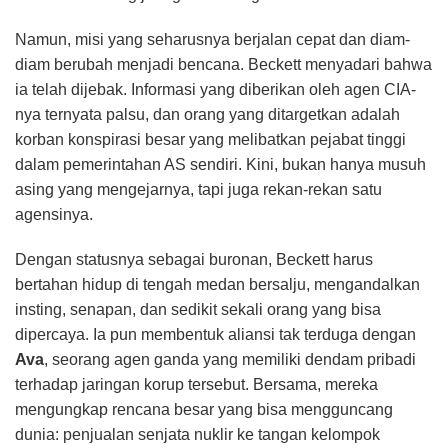
Namun, misi yang seharusnya berjalan cepat dan diam-
diam berubah menjadi bencana. Beckett menyadari bahwa
ia telah dijebak. Informasi yang diberikan oleh agen CIA-
nya ternyata palsu, dan orang yang ditargetkan adalah
korban konspirasi besar yang melibatkan pejabat tinggi
dalam pemerintahan AS sendiri. Kini, bukan hanya musuh
asing yang mengejarnya, tapi juga rekan-rekan satu
agensinya.
Dengan statusnya sebagai buronan, Beckett harus
bertahan hidup di tengah medan bersalju, mengandalkan
insting, senapan, dan sedikit sekali orang yang bisa
dipercaya. Ia pun membentuk aliansi tak terduga dengan
Ava
, seorang agen ganda yang memiliki dendam pribadi
terhadap jaringan korup tersebut. Bersama, mereka
mengungkap rencana besar yang bisa mengguncang
dunia: penjualan senjata nuklir ke tangan kelompok