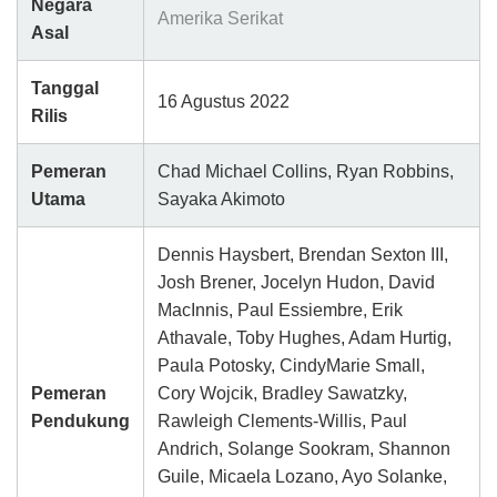
Negara
Amerika Serikat
Asal
Tanggal
16 Agustus 2022
Rilis
Pemeran
Chad Michael Collins, Ryan Robbins,
Utama
Sayaka Akimoto
Dennis Haysbert, Brendan Sexton III,
Josh Brener, Jocelyn Hudon, David
MacInnis, Paul Essiembre, Erik
Athavale, Toby Hughes, Adam Hurtig,
Paula Potosky, CindyMarie Small,
Pemeran
Cory Wojcik, Bradley Sawatzky,
Pendukung
Rawleigh Clements-Willis, Paul
Andrich, Solange Sookram, Shannon
Guile, Micaela Lozano, Ayo Solanke,