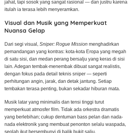
jahat, tapi sosok yang sangat rasional — dan justru karena
itulah ia terasa lebih menyeramkan.
Visual dan Musik yang Memperkuat
Nuansa Gelap
Dari segi visual,
Sniper: Rogue Mission
menghadirkan
pemandangan yang kontras: kota-kota Eropa yang megah
di satu sisi, dan medan perang bersalju yang keras di sisi
lain. Adegan tembak-menembak dibuat sangat realistis,
dengan fokus pada detail teknis sniper — seperti
perhitungan angin, jarak, dan detak jantung. Setiap
tembakan terasa penting, bukan sekadar hiburan mata.
Musik latar yang minimalis dan tensi tinggi turut
memperkuat atmosfer film. Tidak ada orkestra dramatis
yang berlebihan; cukup dentuman bass pelan dan nada-
nada elektronik yang membuat penonton selalu waspada,
seolah ikut bersembunyi di balik bukit salju.