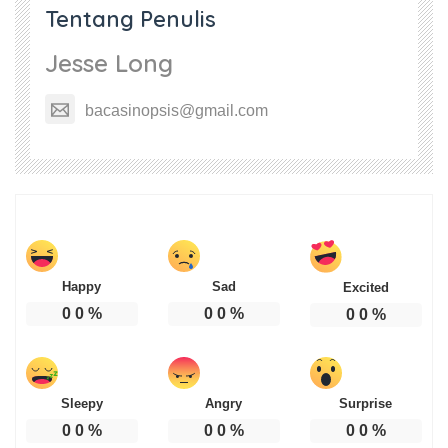
Tentang Penulis
Jesse Long
bacasinopsis@gmail.com
Happy
Sad
Excited
0
0
%
0
0
%
0
0
%
Sleepy
Angry
Surprise
0
0
%
0
0
%
0
0
%