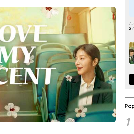
Au
Si
Pop
1