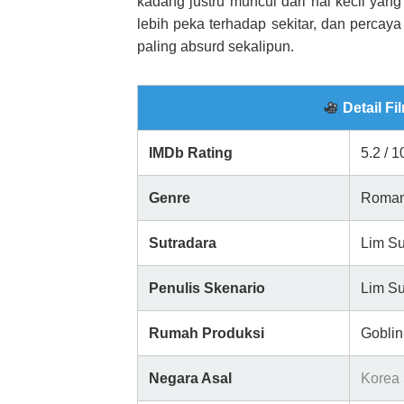
kadang justru muncul dari hal kecil yang
lebih peka terhadap sekitar, dan perca
paling absurd sekalipun.
Detail Fi
IMDb Rating
5.2 / 1
Genre
Roman
Sutradara
Lim S
Penulis Skenario
Lim S
Rumah Produksi
Goblin
Negara Asal
Korea 