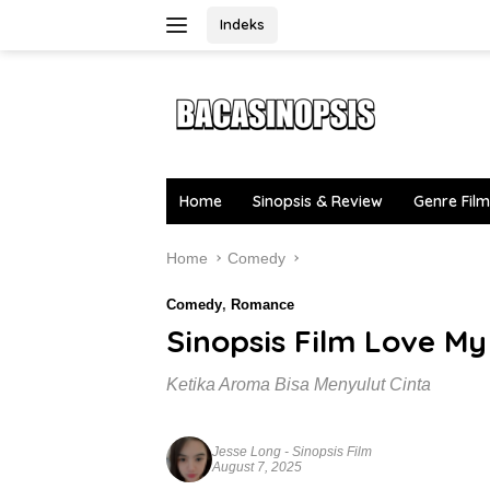
Skip
Indeks
to
content
Home
Sinopsis & Review
Genre Film
Home
Comedy
Comedy
,
Romance
Sinopsis Film Love My
Ketika Aroma Bisa Menyulut Cinta
Jesse Long
-
Sinopsis Film
August 7, 2025