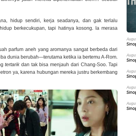
a, hidup sendiri, kerja seadanya, dan gak terlalu
idup berkecukupan, tapi hatinya kosong. Ia merasa
Augus
Sino
ah parfum aneh yang aromanya sangat berbeda dari
Augus
tiba dunia berubah—terutama ketika ia bertemu A-Rom.
Sino
ung
tertarik
dan tak bisa menjauh dari Chang-Soo. Tapi
Augus
sinetron ya, karena hubungan mereka justru berkembang
Sino
Augus
Sino
Augus
Sino