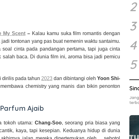
2
3
e My Scent
–
Kalau kamu suka film romantis dengan
4
 jadi tontonan yang pas buat nemenin waktu santaimu.
 soal cinta pada pandangan pertama, tapi juga cinta
alah baca. Di dunia film ini, aroma bisa jadi pemicu
5
ni dirilis pada tahun
2023
dan dibintangi oleh
Yoon Shi-
 membawa chemistry yang manis dan bikin penonton
Sin
Jang
terba
 Parfum Ajaib
a tokoh utama:
Chang-Soo
, seorang pria biasa yang
 cantik, kaya, tapi kesepian. Keduanya hidup di dunia
akhirnya jalan mereka dipertemukan oleh… sebotol