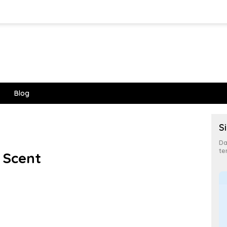
Blog
S
Da
te
 Scent