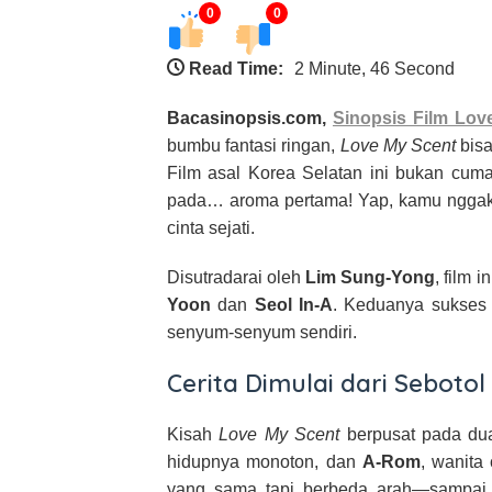
0
0
Read Time:
2 Minute, 46 Second
Bacasinopsis.com,
Sinopsis Film Lov
bumbu fantasi ringan,
Love My Scent
bisa
Film asal Korea Selatan ini bukan cuma
pada… aroma pertama! Yap, kamu nggak s
cinta sejati.
Disutradarai oleh
Lim Sung-Yong
, film i
Yoon
dan
Seol In-A
. Keduanya sukses
senyum-senyum sendiri.
Cerita Dimulai dari Sebotol
Kisah
Love My Scent
berpusat pada du
hidupnya monoton, dan
A-Rom
, wanita
yang sama tapi berbeda arah—sampai 