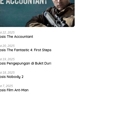
t 22, 2025
psis The Accountant
t 20, 2025
psis The Fantastic 4: First Steps
t 19, 2025
psis Pengepungan di Bukit Duri
t 18, 2025
psis Nobody 2
t 7, 2025
psis Film Ant-Man