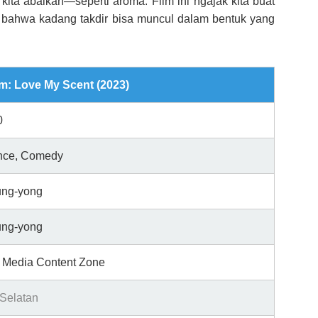
 kita abaikan—seperti aroma. Film ini ngajak kita buat
ya bahwa kadang takdir bisa muncul dalam bentuk yang
lm: Love My Scent (2023)
0
ce, Comedy
ung-yong
ung-yong
 Media Content Zone
Selatan